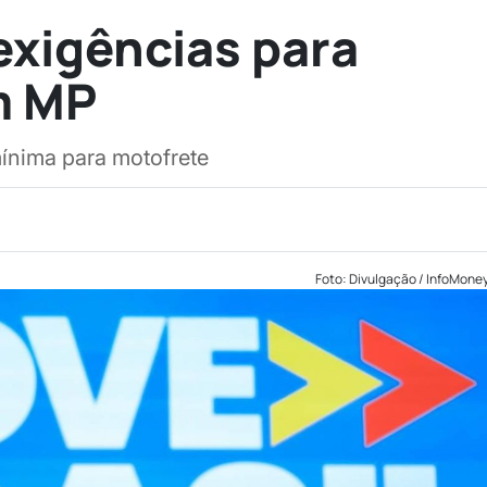
exigências para
m MP
mínima para motofrete
Foto: Divulgação / InfoMone