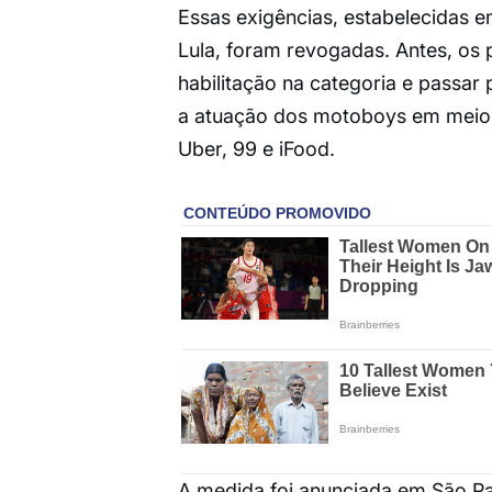
Essas exigências, estabelecidas e
Lula, foram revogadas. Antes, os 
habilitação na categoria e passar 
a atuação dos motoboys em meio 
Uber, 99 e iFood.
A medida foi anunciada em São P