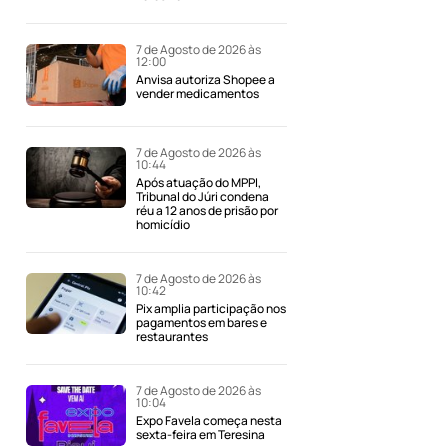
7 de Agosto de 2026 às
12:00
Anvisa autoriza Shopee a
vender medicamentos
7 de Agosto de 2026 às
10:44
Após atuação do MPPI,
Tribunal do Júri condena
réu a 12 anos de prisão por
homicídio
7 de Agosto de 2026 às
10:42
Pix amplia participação nos
pagamentos em bares e
restaurantes
7 de Agosto de 2026 às
10:04
Expo Favela começa nesta
sexta-feira em Teresina