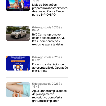
10:02
Mais de 600 ações
preparam o abastecimento
de água no Piauí e Timon
para o B-R-O-BRÓ
6 de Agosto de 2026 às
09:41
BYD Carmais promove
edição especial do MOVE
Brasil com condições
exclusivas para taxistas
6 de Agosto de 2026 às
09:32
,
Encontro estratégico de
apresentação da Operação
B-R-O-BRÓ
5 de Agosto de 2026 às
16:43
Água Branca amplia ações
de planejamento
reprodutivo com oferta
gratuita do Implanon