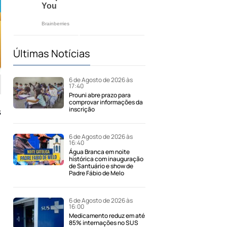
Últimas Notícias
6 de Agosto de 2026 às
17:40
Prouni abre prazo para
comprovar informações da
inscrição
s
6 de Agosto de 2026 às
16:40
Água Branca em noite
histórica com inauguração
de Santuário e show de
Padre Fábio de Melo
6 de Agosto de 2026 às
16:00
Medicamento reduz em até
85% internações no SUS