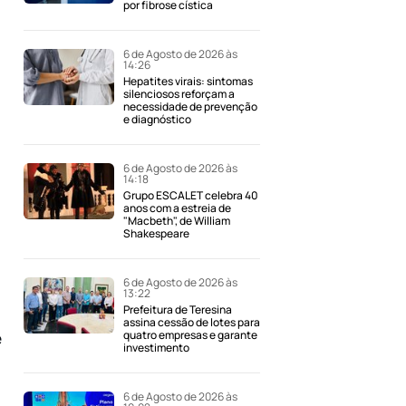
por fibrose cística
6 de Agosto de 2026 às
14:26
Hepatites virais: sintomas
silenciosos reforçam a
necessidade de prevenção
e diagnóstico
6 de Agosto de 2026 às
14:18
Grupo ESCALET celebra 40
anos com a estreia de
"Macbeth", de William
Shakespeare
6 de Agosto de 2026 às
13:22
a
Prefeitura de Teresina
assina cessão de lotes para
quatro empresas e garante
e
investimento
6 de Agosto de 2026 às