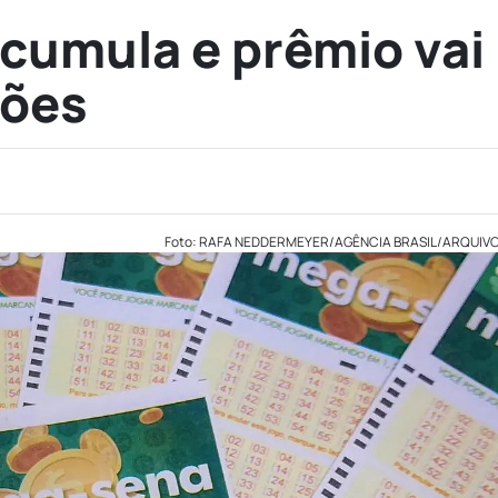
cumula e prêmio vai
hões
Foto: RAFA NEDDERMEYER/AGÊNCIA BRASIL/ARQUIV