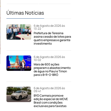
Últimas Notícias
6 de Agosto de 2026 às
13:22
Prefeitura de Teresina
assina cessão de lotes para
quatro empresas e garante
investimento
6 de Agosto de 2026 às
10:02
Mais de 600 ações
preparam o abastecimento
de água no Piauí e Timon
para o B-R-O-BRÓ
6 de Agosto de 2026 às
09:41
BYD Carmais promove
edição especial do MOVE
Brasil com condições
exclusivas para taxistas