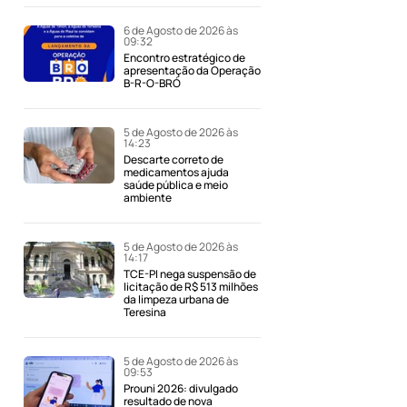
6 de Agosto de 2026 às
09:32
Encontro estratégico de
apresentação da Operação
B-R-O-BRÓ
5 de Agosto de 2026 às
14:23
Descarte correto de
medicamentos ajuda
saúde pública e meio
ambiente
5 de Agosto de 2026 às
14:17
TCE-PI nega suspensão de
licitação de R$ 513 milhões
da limpeza urbana de
Teresina
5 de Agosto de 2026 às
09:53
Prouni 2026: divulgado
resultado de nova