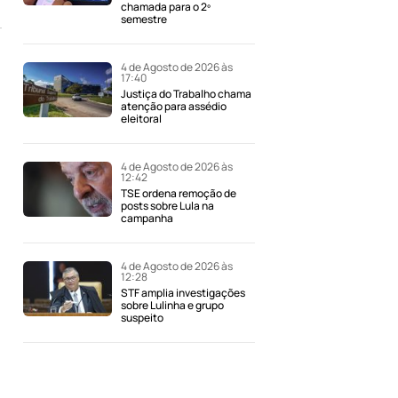
chamada para o 2º
semestre
4 de Agosto de 2026 às
17:40
Justiça do Trabalho chama
atenção para assédio
eleitoral
4 de Agosto de 2026 às
12:42
TSE ordena remoção de
posts sobre Lula na
campanha
4 de Agosto de 2026 às
12:28
STF amplia investigações
sobre Lulinha e grupo
suspeito