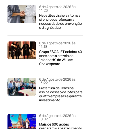
6 de Agosto de 2026 às
14:26
Hepatites virais: sintomas
silenciosos reforçam a
necessidade de prevenção
e diagnóstico
6 de Agosto de 2026 às
14:18
Grupo ESCALET celebra 40
anos com a estreia de
"Macbeth", de William
Shakespeare
6 de Agosto de 2026 às
13:22
Prefeitura de Teresina
assina cessão de lotes para
quatro empresas e garante
investimento
6 de Agosto de 2026 às
10:02
Mais de 600 ações
preparam o abastecimento