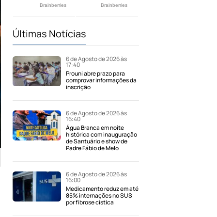
Últimas Notícias
6 de Agosto de 2026 às
17:40
Prouni abre prazo para
comprovar informações da
inscrição
6 de Agosto de 2026 às
16:40
Água Branca em noite
histórica com inauguração
de Santuário e show de
Padre Fábio de Melo
6 de Agosto de 2026 às
16:00
Medicamento reduz em até
85% internações no SUS
por fibrose cística