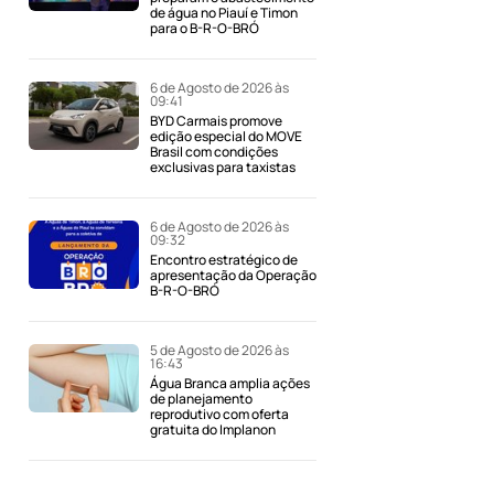
de água no Piauí e Timon
para o B-R-O-BRÓ
6 de Agosto de 2026 às
09:41
BYD Carmais promove
edição especial do MOVE
Brasil com condições
exclusivas para taxistas
6 de Agosto de 2026 às
09:32
Encontro estratégico de
apresentação da Operação
B-R-O-BRÓ
5 de Agosto de 2026 às
16:43
Água Branca amplia ações
de planejamento
reprodutivo com oferta
gratuita do Implanon