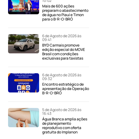
10:02
Mais de 600 ações
preparam o abastecimento
de água no Piauí e Timon
para o B-R-O-BRÓ
6 de Agosto de 2026 às
09:41
BYD Carmais promove
edição especial do MOVE
Brasil com condições
exclusivas para taxistas
6 de Agosto de 2026 às
09:32
Encontro estratégico de
apresentação da Operação
B-R-O-BRÓ
5 de Agosto de 2026 às
16:43
Água Branca amplia ações
de planejamento
reprodutivo com oferta
gratuita do Implanon