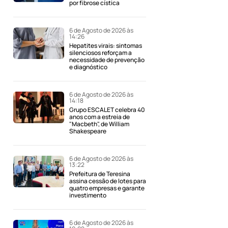
por fibrose cística
6 de Agosto de 2026 às
14:26
Hepatites virais: sintomas
silenciosos reforçam a
necessidade de prevenção
e diagnóstico
6 de Agosto de 2026 às
14:18
Grupo ESCALET celebra 40
anos com a estreia de
"Macbeth", de William
Shakespeare
6 de Agosto de 2026 às
13:22
Prefeitura de Teresina
assina cessão de lotes para
quatro empresas e garante
investimento
6 de Agosto de 2026 às