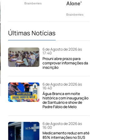
Últimas Notícias
6 de Agosto de 2026 às
17:40
Prouni abre prazo para
comprovar informações da
inscrição
6 de Agosto de 2026 às
16:40
Água Branca em noite
histórica com inauguração
de Santuário e show de
Padre Fábio de Melo
6 de Agosto de 2026 às
16:00
Medicamento reduz em até
85% internações no SUS