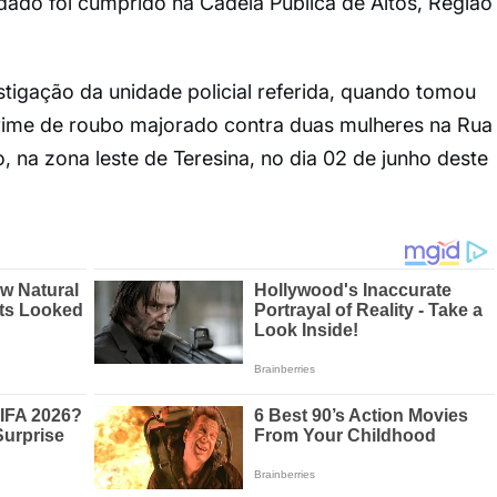
dado foi cumprido na Cadeia Pública de Altos, Região
tigação da unidade policial referida, quando tomou
rime de roubo majorado contra duas mulheres na Rua
, na zona leste de Teresina, no dia 02 de junho deste