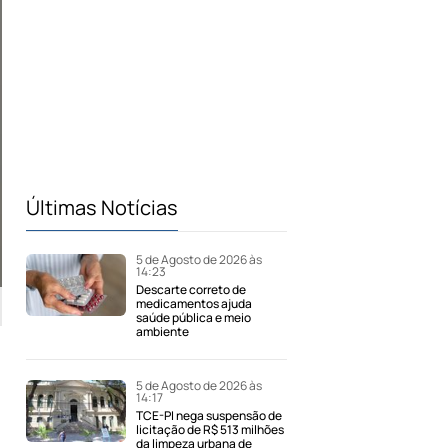
Últimas Notícias
5 de Agosto de 2026 às
14:23
Descarte correto de
medicamentos ajuda
saúde pública e meio
ambiente
5 de Agosto de 2026 às
14:17
TCE-PI nega suspensão de
licitação de R$ 513 milhões
da limpeza urbana de