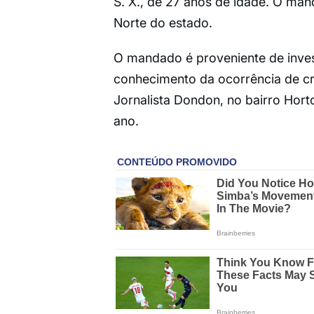
S. X., de 27 anos de idade. O man
Norte do estado.
O mandado é proveniente de inves
conhecimento da ocorrência de c
Jornalista Dondon, no bairro Horto
ano.