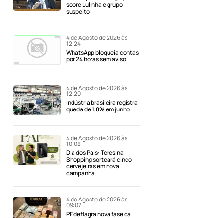
sobre Lulinha e grupo
suspeito
4 de Agosto de 2026 às
12:24
WhatsApp bloqueia contas
por 24 horas sem aviso
4 de Agosto de 2026 às
12:20
Indústria brasileira registra
queda de 1,8% em junho
4 de Agosto de 2026 às
10:08
Dia dos Pais: Teresina
Shopping sorteará cinco
cervejeiras em nova
campanha
4 de Agosto de 2026 às
09:07
PF deflagra nova fase da