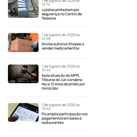
7 de Agosto de 2026 às
12:12
Lojistas protestam por
segurança no Centro de
Teresina
7 de Agosto de 2026 às
12:00
Anvisa autoriza Shopee a
vender medicamentos
7 de Agosto de 2026 às
10:44
Após atuação do MPPI,
Tribunal do Júri condena
réu a 12 anos de prisão por
homicídio
7 de Agosto de 2026 às
10:42
Pix amplia participação nos
pagamentos em bares e
restaurantes