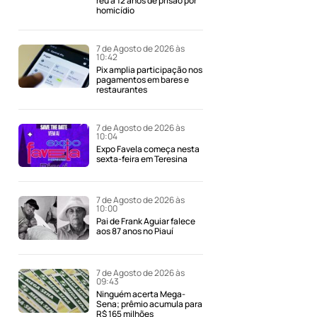
réu a 12 anos de prisão por
homicídio
7 de Agosto de 2026 às
10:42
Pix amplia participação nos
pagamentos em bares e
restaurantes
7 de Agosto de 2026 às
10:04
Expo Favela começa nesta
sexta-feira em Teresina
7 de Agosto de 2026 às
10:00
Pai de Frank Aguiar falece
aos 87 anos no Piauí
7 de Agosto de 2026 às
09:43
Ninguém acerta Mega-
Sena; prêmio acumula para
R$ 165 milhões