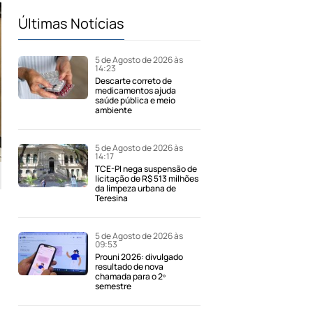
Últimas Notícias
5 de Agosto de 2026 às
14:23
Descarte correto de
medicamentos ajuda
saúde pública e meio
ambiente
5 de Agosto de 2026 às
14:17
TCE-PI nega suspensão de
licitação de R$ 513 milhões
da limpeza urbana de
Teresina
5 de Agosto de 2026 às
09:53
Prouni 2026: divulgado
resultado de nova
chamada para o 2º
semestre