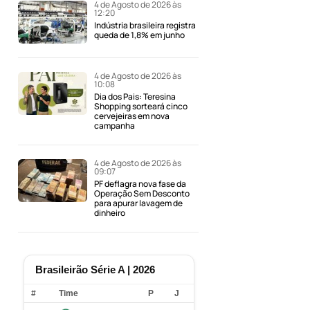
4 de Agosto de 2026 às
12:20
Indústria brasileira registra
queda de 1,8% em junho
4 de Agosto de 2026 às
10:08
Dia dos Pais: Teresina
Shopping sorteará cinco
cervejeiras em nova
campanha
4 de Agosto de 2026 às
09:07
PF deflagra nova fase da
Operação Sem Desconto
para apurar lavagem de
dinheiro