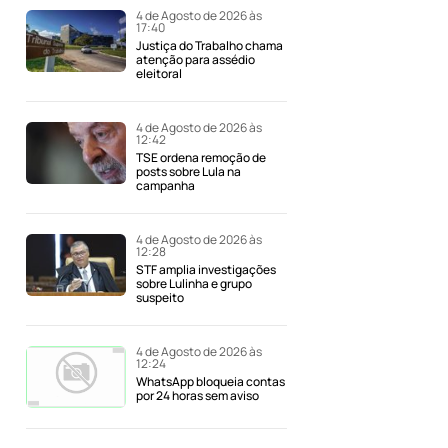
4 de Agosto de 2026 às
17:40
Justiça do Trabalho chama
atenção para assédio
eleitoral
4 de Agosto de 2026 às
12:42
TSE ordena remoção de
posts sobre Lula na
campanha
4 de Agosto de 2026 às
12:28
STF amplia investigações
sobre Lulinha e grupo
suspeito
4 de Agosto de 2026 às
12:24
WhatsApp bloqueia contas
por 24 horas sem aviso