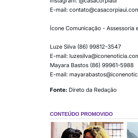
Instagram: @casacorpiaui
E-mail:
contato@casacorpiaui.co
Ícone Comunicação - Assessoria 
Luze Silva (86) 99812-3547
E-mail:
luzesilva@iconenoticia.co
Mayara Bastos (86) 99961-5988
E-mail:
mayarabastos@iconenotic
Fonte:
Direto da Redação