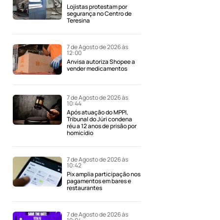
Lojistas protestam por
segurança no Centro de
Teresina
7 de Agosto de 2026 às
12:00
Anvisa autoriza Shopee a
vender medicamentos
7 de Agosto de 2026 às
10:44
Após atuação do MPPI,
Tribunal do Júri condena
réu a 12 anos de prisão por
homicídio
7 de Agosto de 2026 às
10:42
Pix amplia participação nos
pagamentos em bares e
restaurantes
7 de Agosto de 2026 às