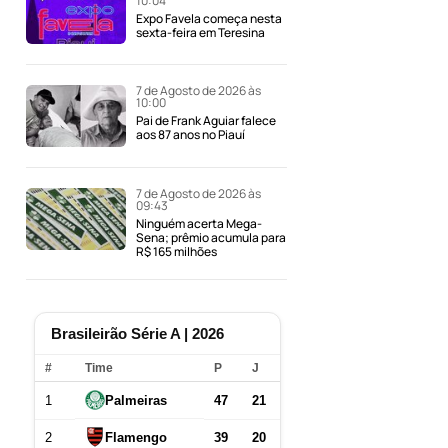
10:04
Expo Favela começa nesta
sexta-feira em Teresina
7 de Agosto de 2026 às
10:00
Pai de Frank Aguiar falece
aos 87 anos no Piauí
7 de Agosto de 2026 às
09:43
Ninguém acerta Mega-
Sena; prêmio acumula para
R$ 165 milhões