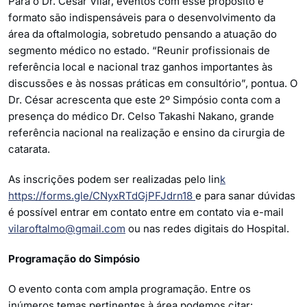
Para o Dr. César Vilar, eventos com esse propósito e
formato são indispensáveis para o desenvolvimento da
área da oftalmologia, sobretudo pensando a atuação do
segmento médico no estado. “Reunir profissionais de
referência local e nacional traz ganhos importantes às
discussões e às nossas práticas em consultório”, pontua. O
Dr. César acrescenta que este 2º Simpósio conta com a
presença do médico Dr. Celso Takashi Nakano, grande
referência nacional na realização e ensino da cirurgia de
catarata.
As inscrições podem ser realizadas pelo lin
k
https://forms.gle/CNyxRTdGjPFJdrn18
e para sanar dúvidas
é possível entrar em contato entre em contato via e-mail
vilaroftalmo@gmail.com
ou nas redes digitais do Hospital.
Programação do Simpósio
O evento conta com ampla programação. Entre os
inúmeros temas pertinentes à área podemos citar: