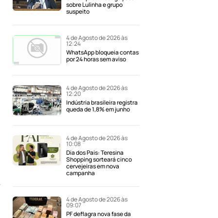
sobre Lulinha e grupo
suspeito
4 de Agosto de 2026 às
12:24
WhatsApp bloqueia contas
por 24 horas sem aviso
4 de Agosto de 2026 às
12:20
Indústria brasileira registra
queda de 1,8% em junho
4 de Agosto de 2026 às
10:08
Dia dos Pais: Teresina
Shopping sorteará cinco
cervejeiras em nova
campanha
4 de Agosto de 2026 às
09:07
PF deflagra nova fase da