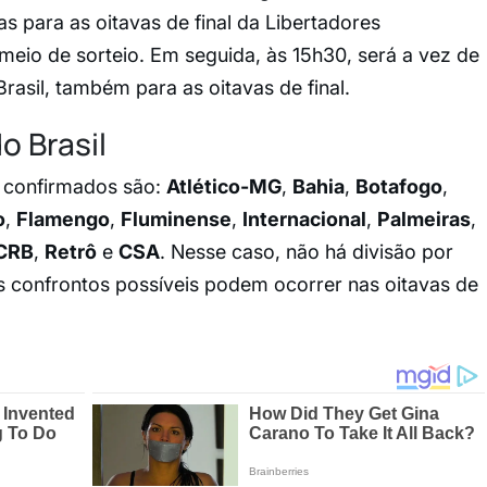
das para as oitavas de final da Libertadores
eio de sorteio. Em seguida, às 15h30, será a vez de
rasil, também para as oitavas de final.
o Brasil
já confirmados são:
Atlético-MG
,
Bahia
,
Botafogo
,
o
,
Flamengo
,
Fluminense
,
Internacional
,
Palmeiras
,
CRB
,
Retrô
e
CSA
. Nesse caso, não há divisão por
os confrontos possíveis podem ocorrer nas oitavas de