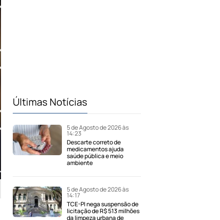
Últimas Notícias
5 de Agosto de 2026 às
14:23
Descarte correto de
medicamentos ajuda
saúde pública e meio
ambiente
5 de Agosto de 2026 às
14:17
TCE-PI nega suspensão de
licitação de R$ 513 milhões
da limpeza urbana de