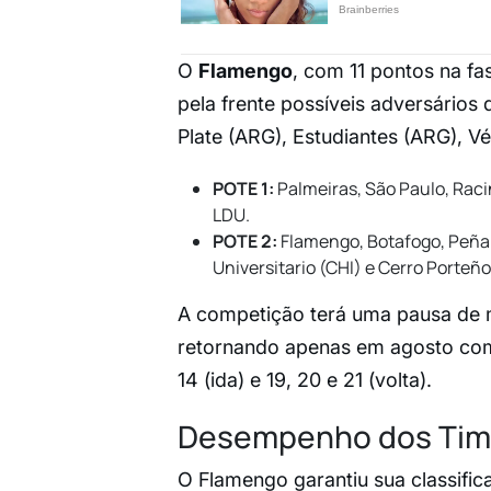
O
Flamengo
, com 11 pontos na f
pela frente possíveis adversários 
Plate (ARG), Estudiantes (ARG), Vé
POTE 1:
Palmeiras, São Paulo, Racin
LDU.
POTE 2:
Flamengo, Botafogo, Peñaro
Universitario (CHI) e Cerro Porteño
A competição terá uma pausa de m
retornando apenas em agosto com a
14 (ida) e 19, 20 e 21 (volta).
Desempenho dos Tim
O Flamengo garantiu sua classifi