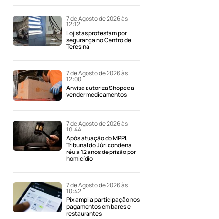
7 de Agosto de 2026 às
12:12
Lojistas protestam por
segurança no Centro de
Teresina
7 de Agosto de 2026 às
12:00
Anvisa autoriza Shopee a
vender medicamentos
7 de Agosto de 2026 às
10:44
Após atuação do MPPI,
Tribunal do Júri condena
réu a 12 anos de prisão por
homicídio
7 de Agosto de 2026 às
10:42
Pix amplia participação nos
pagamentos em bares e
restaurantes