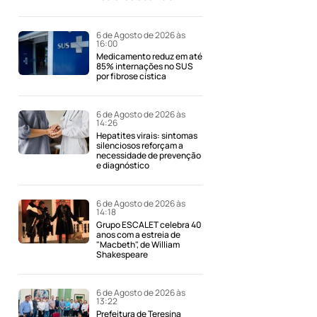
6 de Agosto de 2026 às
16:00
Medicamento reduz em até
85% internações no SUS
por fibrose cística
6 de Agosto de 2026 às
14:26
Hepatites virais: sintomas
silenciosos reforçam a
necessidade de prevenção
e diagnóstico
6 de Agosto de 2026 às
14:18
Grupo ESCALET celebra 40
anos com a estreia de
"Macbeth", de William
Shakespeare
6 de Agosto de 2026 às
13:22
Prefeitura de Teresina