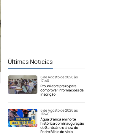
Últimas Notícias
6 de Agosto de 2026 às
17:40
Prouni abre prazo para
comprovar informações da
inscrição
6 de Agosto de 2026 às
16:40
Água Branca em noite
histórica com inauguração
de Santuário e show de
Padre Fábio de Melo