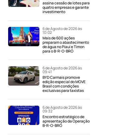
assina cessão de lotes para
quatro empresas e garante
investimento
6 de Agosto de 2026 às
10:02
Mais de 600 ações
preparam o abastecimento
de água no Piauí e Timon
para o B-R-O-BRÓ
6 de Agosto de 2026 às
09:41
BYD Carmais promove
edição especial do MOVE
Brasil com condições
exclusivas para taxistas
6 de Agosto de 2026 às
09:32
Encontro estratégico de
apresentação da Operação
B-R-O-BRÓ