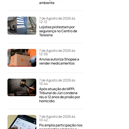
ambiente
7 de Agosto de 2026 às
12:12
Lojistas protestam por
segurança no Centro de
Teresina
7 de Agosto de 2026 às
12:00
Anvisa autoriza Shopee a
vender medicamentos
7 de Agosto de 2026 às
10:44
Após atuação do MPPI,
Tribunal do Júri condena
réu a 12 anos de prisão por
homicídio
à
7 de Agosto de 2026 às
10:42
Pix amplia participação nos