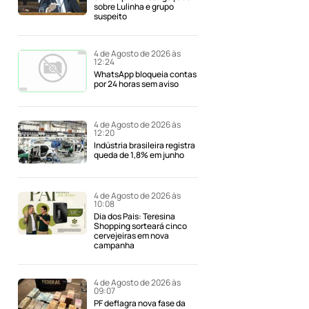
sobre Lulinha e grupo
suspeito
4 de Agosto de 2026 às
12:24
WhatsApp bloqueia contas
por 24 horas sem aviso
4 de Agosto de 2026 às
12:20
Indústria brasileira registra
queda de 1,8% em junho
4 de Agosto de 2026 às
10:08
Dia dos Pais: Teresina
Shopping sorteará cinco
cervejeiras em nova
campanha
4 de Agosto de 2026 às
09:07
PF deflagra nova fase da