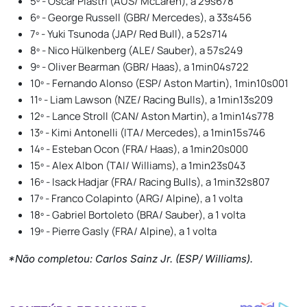
5º - Oscar Piastri (AUS/ McLaren), a 29s678
6º - George Russell (GBR/ Mercedes), a 33s456
7º - Yuki Tsunoda (JAP/ Red Bull), a 52s714
8º - Nico Hülkenberg (ALE/ Sauber), a 57s249
9º - Oliver Bearman (GBR/ Haas), a 1min04s722
10º - Fernando Alonso (ESP/ Aston Martin), 1min10s001
11º - Liam Lawson (NZE/ Racing Bulls), a 1min13s209
12º - Lance Stroll (CAN/ Aston Martin), a 1min14s778
13º - Kimi Antonelli (ITA/ Mercedes), a 1min15s746
14º - Esteban Ocon (FRA/ Haas), a 1min20s000
15º - Alex Albon (TAI/ Williams), a 1min23s043
16º - Isack Hadjar (FRA/ Racing Bulls), a 1min32s807
17º - Franco Colapinto (ARG/ Alpine), a 1 volta
18º - Gabriel Bortoleto (BRA/ Sauber), a 1 volta
19º - Pierre Gasly (FRA/ Alpine), a 1 volta
*Não completou: Carlos Sainz Jr. (ESP/ Williams).