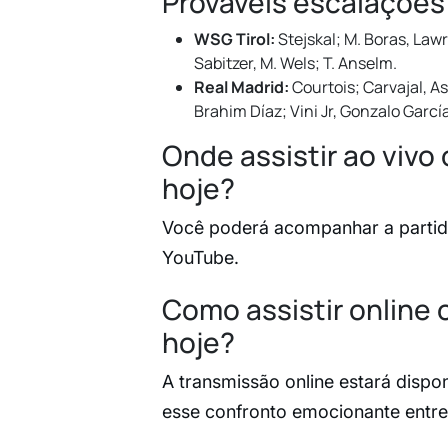
Prováveis escalações
WSG Tirol:
Stejskal; M. Boras, Lawr
Sabitzer, M. Wels; T. Anselm.
Real Madrid:
Courtois; Carvajal, As
Brahim Díaz; Vini Jr, Gonzalo Garcí
Onde assistir ao vivo 
hoje?
Você poderá acompanhar a partida
YouTube.
Como assistir online 
hoje?
A transmissão online estará dispo
esse confronto emocionante entre 