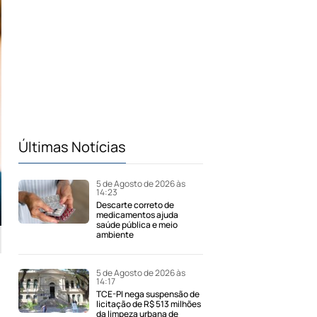
Últimas Notícias
5 de Agosto de 2026 às
14:23
Descarte correto de
medicamentos ajuda
saúde pública e meio
ambiente
5 de Agosto de 2026 às
14:17
TCE-PI nega suspensão de
licitação de R$ 513 milhões
da limpeza urbana de