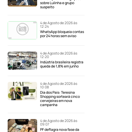
sobre Lulinha e grupo
suspeito
4 de Agosto de 2026 às
12:24
WhatsApp bloqueia contas
por 24 horas sem aviso
4 de Agosto de 2026 às
12:20
Indústria brasileira registra
queda de 1,8% em junho
4 de Agosto de 2026 às
10:08
Dia dos Pais: Teresina
Shopping sorteará cinco
cervejeiras em nova
campanha
4 de Agosto de 2026 às
09:07
PF deflagra nova fase da