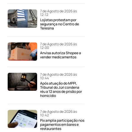
7 de Agosto de 2026 às
12:12
Lojistas protestam por
segurança no Centro de
Teresina
7 de Agosto de 2026 às
12:00
Anvisa autoriza Shopee a
vender medicamentos
7 de Agosto de 2026 às
10:44
Após atuação do MPPI,
Tribunal do Júri condena
réu a 12 anos de prisão por
homicídio
7 de Agosto de 2026 às
10:42
Pix amplia participação nos
pagamentos em bares e
restaurantes