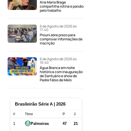
Ana Maria Braga
compartilha rotina e paixão
pelo trabalho
6 de Agosto de 2026 às
17:40
Prouni abre prazo para
comprovar informações da
inscrição
6 de Agosto de 2026 às
16:40
Água Branca em noite
histórica com inauguração
de Santuário e show de
o
Padre Fábio de Melo