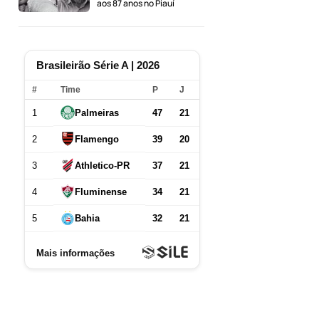
aos 87 anos no Piauí