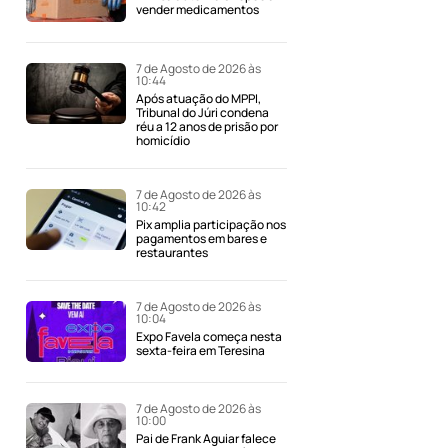
vender medicamentos
7 de Agosto de 2026 às
10:44
Após atuação do MPPI,
Tribunal do Júri condena
réu a 12 anos de prisão por
homicídio
7 de Agosto de 2026 às
10:42
Pix amplia participação nos
pagamentos em bares e
restaurantes
7 de Agosto de 2026 às
10:04
Expo Favela começa nesta
sexta-feira em Teresina
7 de Agosto de 2026 às
10:00
Pai de Frank Aguiar falece